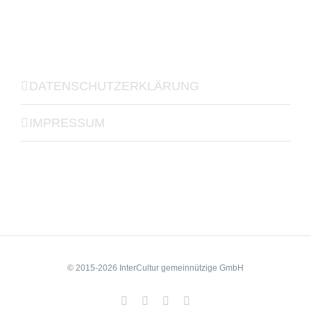
DATENSCHUTZERKLÄRUNG
IMPRESSUM
© 2015-2026 InterCultur gemeinnützige GmbH
Facebook
YouTube
LinkedIn
Xing