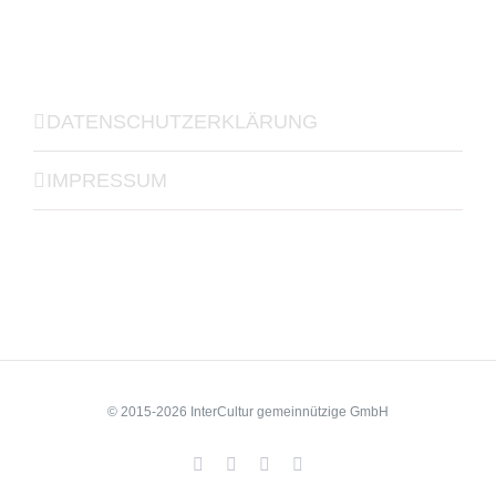
DATENSCHUTZERKLÄRUNG
IMPRESSUM
© 2015-2026 InterCultur gemeinnützige GmbH
Facebook
YouTube
LinkedIn
Xing