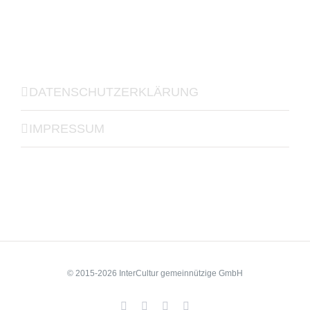
DATENSCHUTZERKLÄRUNG
IMPRESSUM
© 2015-2026 InterCultur gemeinnützige GmbH
Facebook
YouTube
LinkedIn
Xing