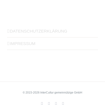
DATENSCHUTZERKLÄRUNG
IMPRESSUM
© 2015-2026 InterCultur gemeinnützige GmbH
Facebook
YouTube
LinkedIn
Xing