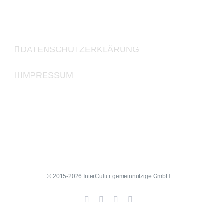
DATENSCHUTZERKLÄRUNG
IMPRESSUM
© 2015-2026 InterCultur gemeinnützige GmbH
Facebook
YouTube
LinkedIn
Xing