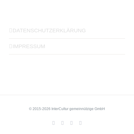
DATENSCHUTZERKLÄRUNG
IMPRESSUM
© 2015-2026 InterCultur gemeinnützige GmbH
Facebook
YouTube
LinkedIn
Xing