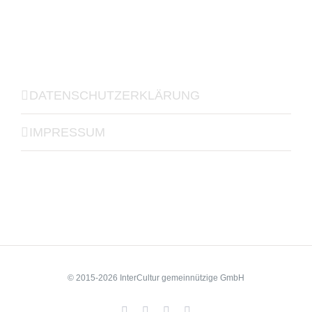
DATENSCHUTZERKLÄRUNG
IMPRESSUM
© 2015-2026 InterCultur gemeinnützige GmbH
Facebook
YouTube
LinkedIn
Xing