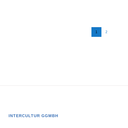
Niederlassungen vor.
[...]
1
2
INTERCULTUR GGMBH